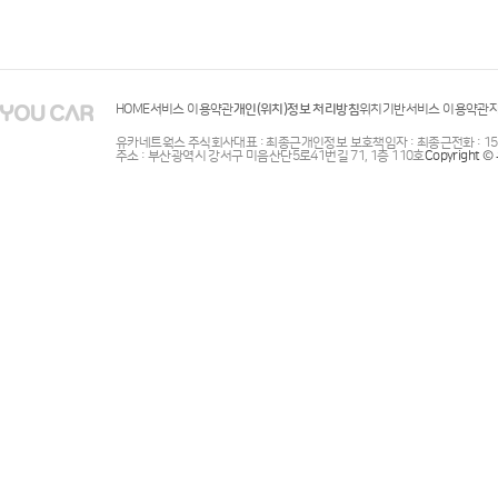
HOME
서비스 이용약관
개인(위치)정보 처리방침
위치기반서비스 이용약관
유카네트웍스 주식회사
대표 : 최종근
개인정보 보호책임자 : 최종근
전화 : 1
주소 : 부산광역시 강서구 미음산단5로41번길 71, 1층 110호
Copyright 